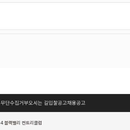
일무단수집거부
오시는 길
입찰공고
채용공고
84 블랙밸리 컨트리클럽